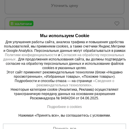
Уточнить цену
Опалубка
Мы используем Cookie
Вибротехника
для
Для улучшения работы сайта, анализа трафика и повышения удобства
строительства
пользователей, мы применяем cookies, а также счетчики Яндекс.Метрики
и Google Analytics. Персональные данные могут обрабатываться в рамках
Политики конфиденциальности
и
Согласия на обработку персональных
данных
. Для продолжения использования сайта, вы должны подтвердить
согласие на обработку персональных данных и использование файлов
Оборудование
cookies в указанных целях.
для работы с
Этот сайт применяет рекомендательные технологии (блоки «Недавно
арматурой
просмотренные», «Избранные товары», «Похожие товары»).
Подробности и способы отказа — на странице
«Сведения о
рекомендательных технологиях»
.
Некоторые категории cookie (Аналитика, Реклама) осуществляют
трансграничную передачу данных на основании разрешения
0 отзывов
Оборудование
Роскомнадзора № 9484204 от 04.06.2025.
для бетонных
Фанера Промышленник 210x297x10 мм, береза 5 шт.
работ
Подробнее о cookies
Материал:
Береза.
Вес:
5,65 кг.
Нажимая «Принять все», вы соглашаетесь с условиями.
Толщина:
10 мм.
Техника
Принять все